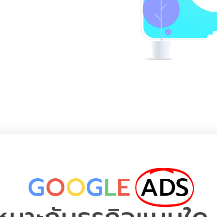
G
O
O
G
L
E
ADS