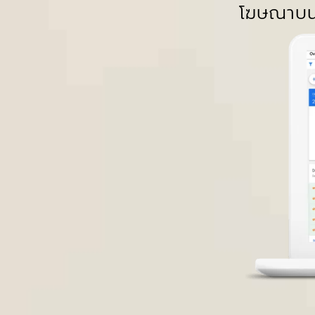
โฆษณาบน 