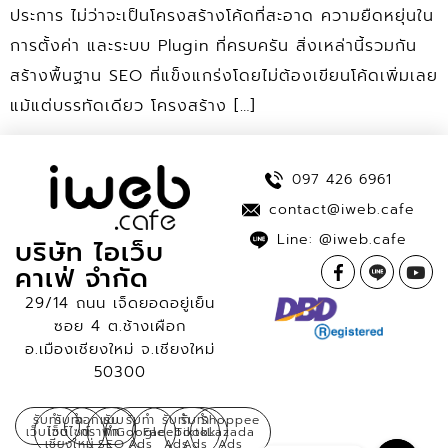
ประการ ไม่ว่าจะเป็นโครงสร้างโค้ดที่สะอาด ความยืดหยุ่นใน
การตั้งค่า และระบบ Plugin ที่ครบครัน สิ่งเหล่านี้รวมกัน
สร้างพื้นฐาน SEO ที่แข็งแกร่งโดยไม่ต้องเขียนโค้ดเพิ่มเลย
แม้แต่บรรทัดเดียว โครงสร้าง […]
097 426 6961
contact@iweb.cafe
Line: @iweb.cafe
บริษัท ไอเว็บ
คาเฟ่ จำกัด
29/14 ถนน เจ็ดยอดอยู่เย็น
ซอย 4 ต.ช้างเผือก
อ.เมืองเชียงใหม่ จ.เชียงใหม่
50300
รับทำ
รับทำ
ออกแบบ
รับ
รับทำ
รับทำ
รับทำ
Shoppee
เว็บไซต์
เว็บไซต์
กราฟิก
ทำ
Google
Facebook
Tiktok
Lazada
เชียงใหม่
SEO
Ads
Ads
Ads
Ads