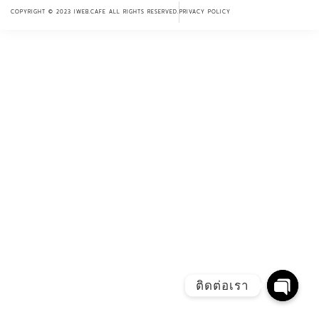
COPYRIGHT © 2023 IWEB.CAFE ALL RIGHTS RESERVED.
PRIVACY POLICY
ติดต่อเรา
Open 