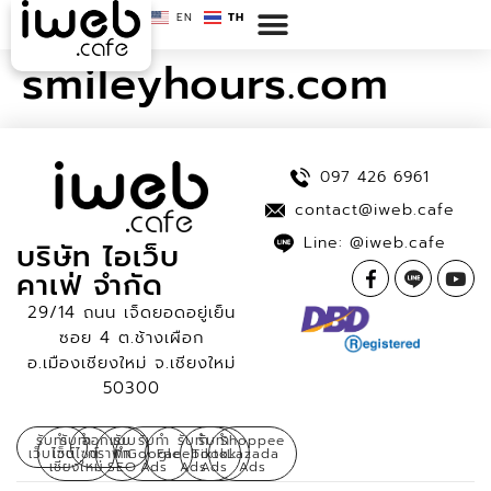
EN
TH
smileyhours.com
097 426 6961
contact@iweb.cafe
Line: @iweb.cafe
บริษัท ไอเว็บ
คาเฟ่ จำกัด
29/14 ถนน เจ็ดยอดอยู่เย็น
ซอย 4 ต.ช้างเผือก
อ.เมืองเชียงใหม่ จ.เชียงใหม่
50300
รับทำ
รับทำ
ออกแบบ
รับ
รับทำ
รับทำ
รับทำ
Shoppee
เว็บไซต์
เว็บไซต์
กราฟิก
ทำ
Google
Facebook
Tiktok
Lazada
เชียงใหม่
SEO
Ads
Ads
Ads
Ads