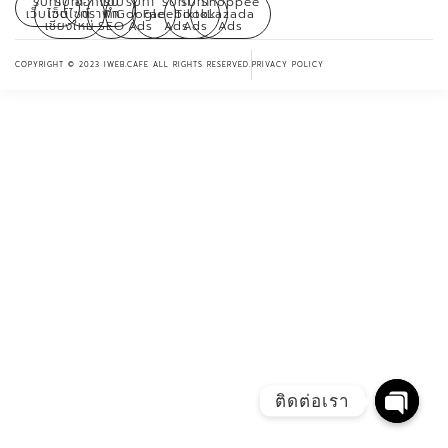
รับทำ
รับทำ
ออกแบบ
รับ
รับทำ
รับทำ
รับทำ
Shoppee
เว็บไซต์
เว็บไซต์
กราฟิก
ทำ
Google
Facebook
Tiktok
Lazada
เชียงใหม่
SEO
Ads
Ads
Ads
Ads
COPYRIGHT © 2023 IWEB.CAFE ALL RIGHTS RESERVED.
PRIVACY POLICY
ติดต่อเรา
Open 